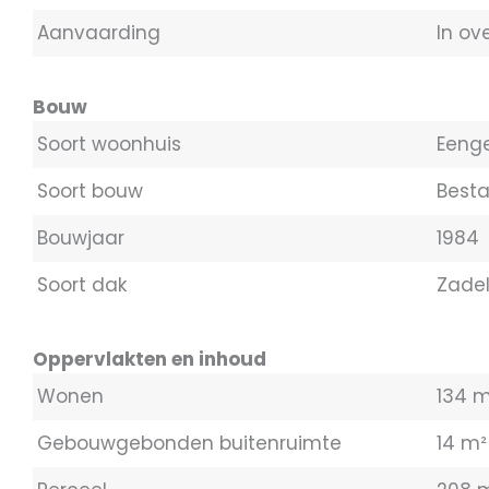
Aanvaarding
In ov
Bouw
Soort woonhuis
Eeng
Soort bouw
Best
Bouwjaar
1984
Soort dak
Zade
Oppervlakten en inhoud
Wonen
134 m
Gebouwgebonden buitenruimte
14 m²