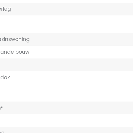
erleg
ezinswoning
aande bouw
ldak
²