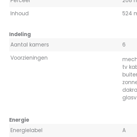
Perceel
208 
Inhoud
524 
Indeling
Aantal kamers
6
Voorzieningen
mecha
tv ka
buite
zonne
dakr
glasv
Energie
Energielabel
A