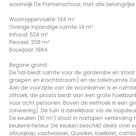
woonwijk De Pannenschuur, met alle belangrijke
Woonoppervlakte: 134 m²
Overige inpandige ruimte: 14 m²
Inhoud: 524 m³
Perceel: 208 m²
Bouwjaar: 1984
Begane grond:
De hal biedt ruimte voor de garderobe en staa
groepen en krachtstroom) en de toiletruimte. D
Aan de voorzijde van de woonkamer is er ruimte 
zithoek, die plaats biedt aan een grote hoekban
voor acht personen. Boven de eethoek is een gr
zonwering). De tuin is bereikbaar via de loopdeur
De keuken (10 m²) staat in halfopen verbindin
keukeninterieur. De keuken beschikt deels over 
afzuigkap, vaatwasser, Quooker, koelkast, comb