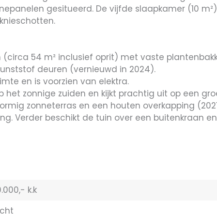
epanelen gesitueerd. De vijfde slaapkamer (10 m²) 
knieschotten.
(circa 54 m² inclusief oprit) met vaste plantenbakk
unststof deuren (vernieuwd in 2024).
mte en is voorzien van elektra.
p het zonnige zuiden en kijkt prachtig uit op een groe
vormig zonneterras en een houten overkapping (2021
hting. Verder beschikt de tuin over een buitenkraan
.000,- k.k
cht