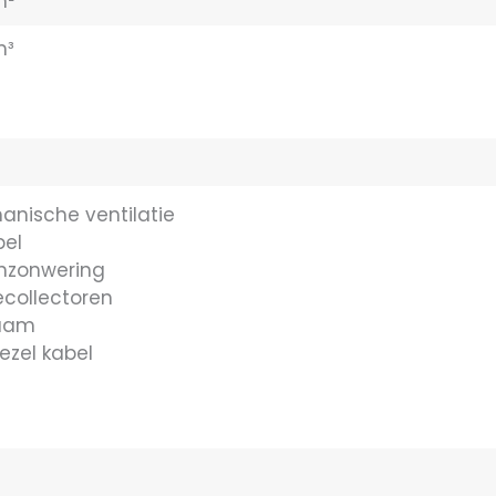
m²
m³
nische ventilatie
bel
nzonwering
collectoren
aam
ezel kabel