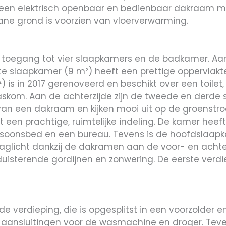
n een elektrisch openbaar en bedienbaar dakraam m
ane grond is voorzien van vloerverwarming.
er toegang tot vier slaapkamers en de badkamer. Aan
e slaapkamer (9 m²) heeft een prettige oppervlakte
s in 2017 gerenoveerd en beschikt over een toilet,
om. Aan de achterzijde zijn de tweede en derde 
 van een dakraam en kijken mooi uit op de groenstr
 een prachtige, ruimtelijke indeling. De kamer hee
rsoonsbed en een bureau. Tevens is de hoofdslaap
glicht dankzij de dakramen aan de voor- en achter
uisterende gordijnen en zonwering. De eerste verdi
de verdieping, die is opgesplitst in een voorzolder 
 aansluitingen voor de wasmachine en droger. Teven