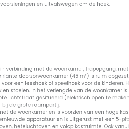
 voorzieningen en uitvalswegen om de hoek.
t in verbinding met de woonkamer, trapopgang, met
e riante doorzonwoonkamer (45 m²) is ruim opgezet e
voor een leeshoek of speelhoek voor de kinderen. H
k en stoelen. In het verlengde van de woonkamer is 
ote lichtstraat gesitueerd (elektrisch open te make
 bij de grote raampartij.
g met de woonkamer en is voorzien van een hoge k
vernieuwde apparatuur en is uitgerust met een 5-pit
ioven, heteluchtoven en volop kastruimte. Ook vanui