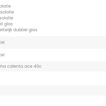
olatie
solatie
isolatie
l glas
ltelijk dubbel glas
tel
tel
ha calenta ace 40c