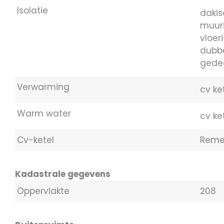
Isolatie
dakis
muuri
vloer
dubbe
gedee
Verwarming
cv ke
Warm water
cv ke
Cv-ketel
Reme
Kadastrale gegevens
Oppervlakte
208