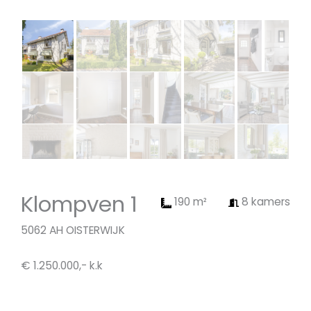
Klompven 1
190 m²
8 kamers
5062 AH OISTERWIJK
€ 1.250.000,- k.k