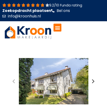
Ga
9.2/10 Funda rating
naar
Zoekopdracht plaatsen
Bel ons
de
info@kroonhuis.nl
inhoud