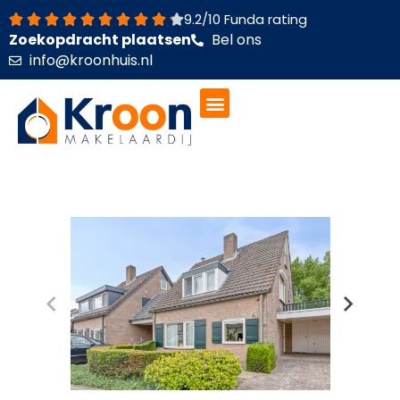
Ga
9.2/10 Funda rating
naar
Zoekopdracht plaatsen
Bel ons
de
info@kroonhuis.nl
inhoud