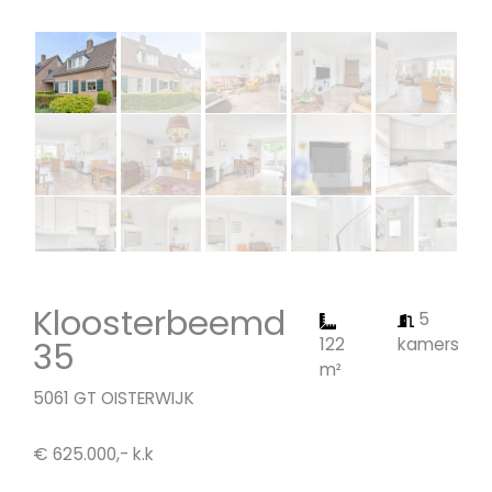
Kloosterbeemd
5
35
122
kamers
m²
5061 GT OISTERWIJK
€ 625.000,- k.k