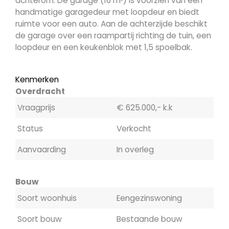
achterom. De garage (16 m²) is voorzien van een
handmatige garagedeur met loopdeur en biedt
ruimte voor een auto. Aan de achterzijde beschikt
de garage over een raampartij richting de tuin, een
loopdeur en een keukenblok met 1,5 spoelbak.
Kenmerken
Overdracht
Vraagprijs
€ 625.000,- k.k
Status
Verkocht
Aanvaarding
In overleg
Bouw
Soort woonhuis
Eengezinswoning
Soort bouw
Bestaande bouw