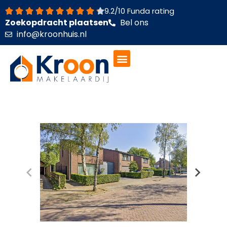
Ga
9.2/10 Funda rating
naar
Zoekopdracht plaatsen
Bel ons
de
info@kroonhuis.nl
inhoud