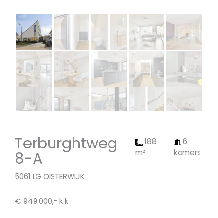
Terburghtweg
188
6
8-A
m²
kamers
5061 LG OISTERWIJK
€ 949.000,- k.k