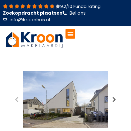
Ga
9.2/10 Funda rating
naar
Zoekopdracht plaatsen
Bel ons
de
info@kroonhuis.nl
inhoud