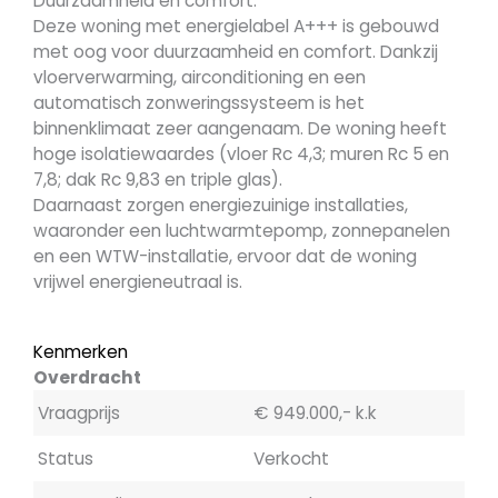
Duurzaamheid en comfort:
Deze woning met energielabel A+++ is gebouwd
met oog voor duurzaamheid en comfort. Dankzij
vloerverwarming, airconditioning en een
automatisch zonweringssysteem is het
binnenklimaat zeer aangenaam. De woning heeft
hoge isolatiewaardes (vloer Rc 4,3; muren Rc 5 en
7,8; dak Rc 9,83 en triple glas).
Daarnaast zorgen energiezuinige installaties,
waaronder een luchtwarmtepomp, zonnepanelen
en een WTW-installatie, ervoor dat de woning
vrijwel energieneutraal is.
Kenmerken
Overdracht
Vraagprijs
€ 949.000,- k.k
Status
Verkocht