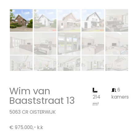
Wim van
6
Baaststraat 13
214
kamers
m²
5063 CR OISTERWIJK
€ 975.000,- k.k