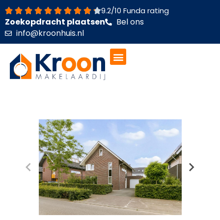
Ga
9.2/10 Funda rating
naar
Zoekopdracht plaatsen
Bel ons
de
info@kroonhuis.nl
inhoud