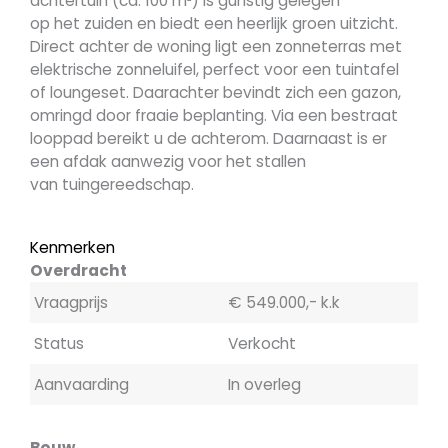
achtertuin (ca. 100 m²) is gunstig gelegen
op het zuiden en biedt een heerlijk groen uitzicht.
Direct achter de woning ligt een zonneterras met
elektrische zonneluifel, perfect voor een tuintafel
of loungeset. Daarachter bevindt zich een gazon,
omringd door fraaie beplanting. Via een bestraat
looppad bereikt u de achterom. Daarnaast is er
een afdak aanwezig voor het stallen
van tuingereedschap.
Kenmerken
Overdracht
Vraagprijs
€ 549.000,- k.k
Status
Verkocht
Aanvaarding
In overleg
Bouw