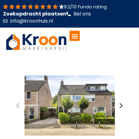
Ga
9.2/10 Funda rating
naar
Zoekopdracht plaatsen
Bel ons
de
info@kroonhuis.nl
inhoud