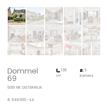
Dommel
138
5
69
m²
kamers
5061 NK OISTERWIJK
€ 549.000,- k.k