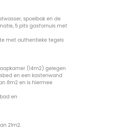
atwasser, spoelbak en de
natie, 5 pits gasfornuis met
imte met authentieke tegels
dslaapkamer (14m2) gelegen
onsbed en een kastenwand
van 8m2 en is hiermee
igbad en
van 21m2.