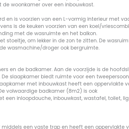
kt de woonkamer over een inbouwkast.
rd en is voorzien van een L-vormig interieur met va
evens is de keuken voorzien van een koel/vriescombi
inding met de wasruimte en het balkon.
et stoeltje, om lekker in de zon te zitten. De wasru
or de wasmachine/droger ook bergruimte.
amers en de badkamer. Aan de voorzijde is de hoof
r. De slaapkamer biedt ruimte voor een tweeperso
slaapkamer met inbouwkast heeft een oppervlakte 
. De volwaardige badkamer (8m2) is ook
t een inloopdouche, inbouwkast, wastafel, toilet, l
 middels een vaste trap en heeft een oppervlakte 