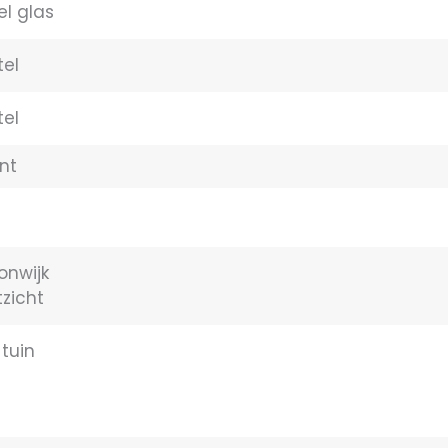
l glas
tel
tel
ant
onwijk
itzicht
tuin