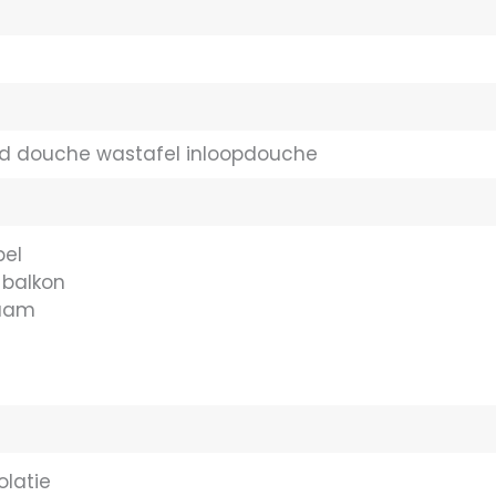
ad douche wastafel inloopdouche
bel
 balkon
aam
olatie