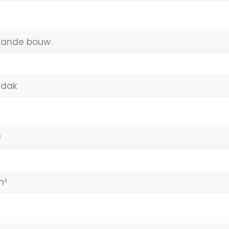
aande bouw
ldak
²
m³