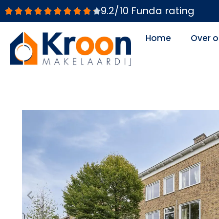
Ga
9.2/10 Funda rating
naar
de
Home
Over o
inhoud