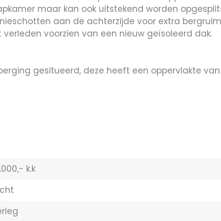
aapkamer maar kan ook uitstekend worden opgesplit
 knieschotten aan de achterzijde voor extra bergruim
t verleden voorzien van een nieuw geïsoleerd dak.
berging gesitueerd, deze heeft een oppervlakte van
.000,- k.k
cht
erleg