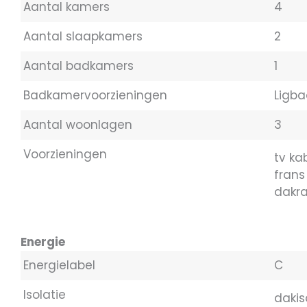
Aantal kamers
4
Aantal slaapkamers
2
Aantal badkamers
1
Badkamervoorzieningen
Ligb
Aantal woonlagen
3
Voorzieningen
tv ka
frans
dakr
Energie
Energielabel
C
Isolatie
dakis