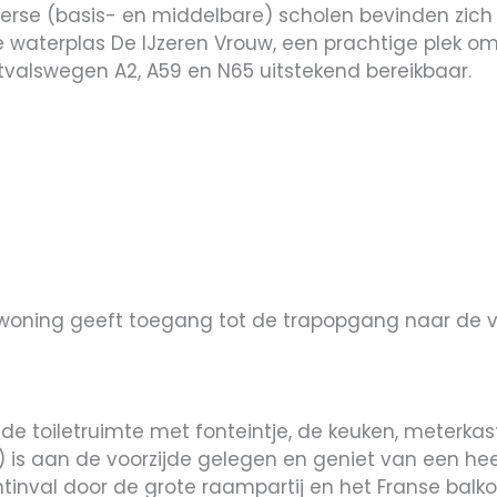
erse (basis- en middelbare) scholen bevinden zich 
e waterplas De IJzeren Vrouw, een prachtige plek o
tvalswegen A2, A59 en N65 uitstekend bereikbaar.
woning geeft toegang tot de trapopgang naar de v
lde toiletruimte met fonteintje, de keuken, meterka
 aan de voorzijde gelegen en geniet van een heerli
tinval door de grote raampartij en het Franse balk