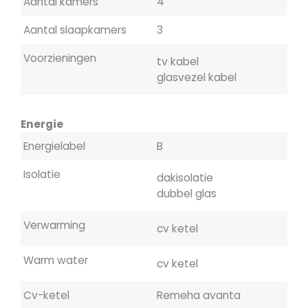
Aantal kamers
4
Aantal slaapkamers
3
Voorzieningen
tv kabel
glasvezel kabel
Energie
Energielabel
B
Isolatie
dakisolatie
dubbel glas
Verwarming
cv ketel
Warm water
cv ketel
Cv-ketel
Remeha avanta