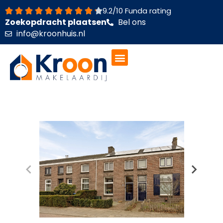
Ga
9.2/10 Funda rating
naar
Zoekopdracht plaatsen
Bel ons
de
info@kroonhuis.nl
inhoud