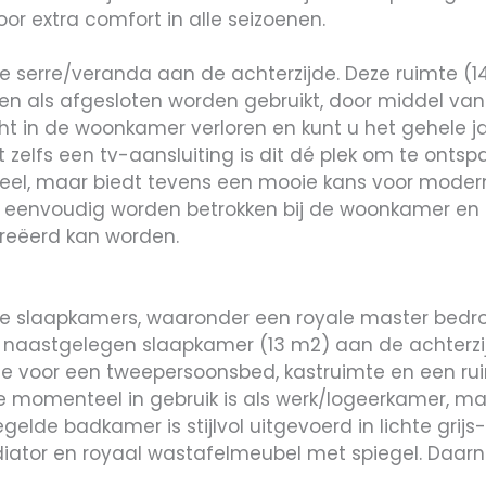
or extra comfort in alle seizoenen.
 serre/veranda aan de achterzijde. Deze ruimte (
n als afgesloten worden gebruikt, door middel van
icht in de woonkamer verloren en kunt u het gehele j
 zelfs een tv-aansluiting is dit dé plek om te onts
oneel, maar biedt tevens een mooie kans voor moder
e eenvoudig worden betrokken bij de woonkamer en
reëerd kan worden.
ime slaapkamers, waaronder een royale master bed
e naastgelegen slaapkamer (13 m2) aan de achterzi
te voor een tweepersoonsbed, kastruimte en een ru
e momenteel in gebruik is als werk/logeerkamer, maa
elde badkamer is stijlvol uitgevoerd in lichte grijs-
radiator en royaal wastafelmeubel met spiegel. Daa