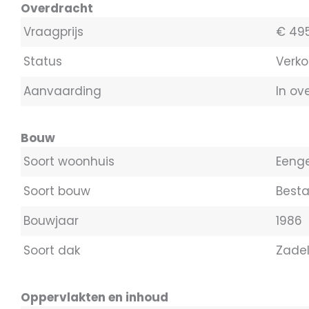
Overdracht
Vraagprijs
€ 495
Status
Verko
Aanvaarding
In ov
Bouw
Soort woonhuis
Eeng
Soort bouw
Best
Bouwjaar
1986
Soort dak
Zade
Oppervlakten en inhoud