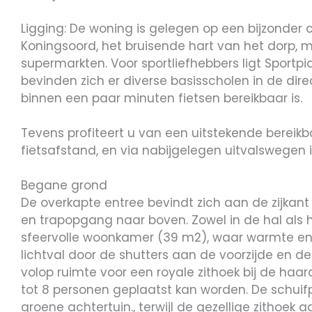
Ligging: De woning is gelegen op een bijzonder 
Koningsoord, het bruisende hart van het dorp, 
supermarkten. Voor sportliefhebbers ligt Sportp
bevinden zich er diverse basisscholen in de di
binnen een paar minuten fietsen bereikbaar is.
Tevens profiteert u van een uitstekende bereikb
fietsafstand, en via nabijgelegen uitvalswegen 
Begane grond
De overkapte entree bevindt zich aan de zijkant
en trapopgang naar boven. Zowel in de hal als het
sfeervolle woonkamer (39 m2), waar warmte en gez
lichtval door de shutters aan de voorzijde en d
volop ruimte voor een royale zithoek bij de haar
tot 8 personen geplaatst kan worden. De schuif
groene achtertuin., terwijl de gezellige zithoek