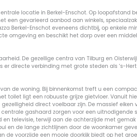
centrale locatie in Berkel-Enschot. Op loopafstand 
met een gevarieerd aanbod aan winkels, speciaalza
iazza Berkel-Enschot eveneens dichtbij, op enkele m
recte omgeving en beschikt het dorp over een middel
aarheid. De gezellige centra van Tilburg en Oisterwi
is er directe verbinding met grote steden als ’s-H
 van de woning. Bij binnenkomst treft u een compact
 toilet ligt een robuuste grijze gietvloer. Vanuit hi
elligheid direct voelbaar zijn. De massief eiken vlo
e centrale gashaard zorgen voor een uitnodigende sf
d en televisie, terwijl aan de achterzijde met gemak
pui en de lange zichtlijnen door de woonkamer geve
 aan de voorzijde een mooie doorkijk biedt op het gr