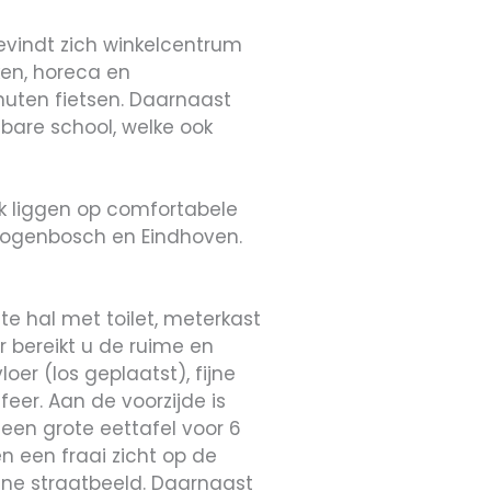
bevindt zich winkelcentrum
ken, horeca en
inuten fietsen. Daarnaast
bare school, welke ook
jk liggen op comfortabele
ertogenbosch en Eindhoven.
e hal met toilet, meterkast
er bereikt u de ruime en
er (los geplaatst), fijne
eer. Aan de voorzijde is
 een grote eettafel voor 6
n een fraai zicht op de
oene straatbeeld. Daarnaast