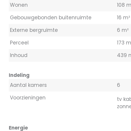
Wonen
108 m
Gebouwgebonden buitenruimte
16 m²
Externe bergruimte
6 m²
Perceel
173 m
Inhoud
439 
Indeling
Aantal kamers
6
Voorzieningen
tv ka
zonn
Energie