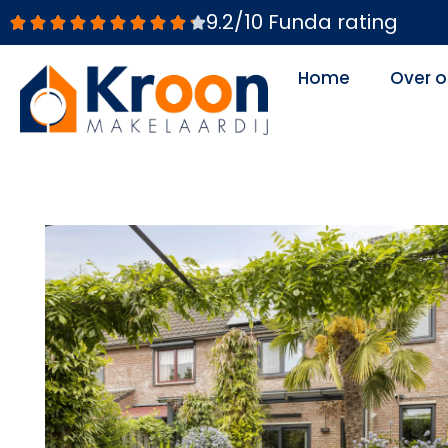
Ga
9.2/10 Funda rating
naar
de
Home
Over o
inhoud