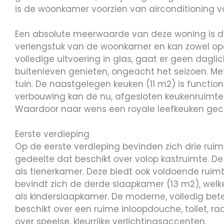
is de woonkamer voorzien van airconditioning vo
Een absolute meerwaarde van deze woning is de
verlengstuk van de woonkamer en kan zowel ope
volledige uitvoering in glas, gaat er geen dagl
buitenleven genieten, ongeacht het seizoen. Met
tuin. De naastgelegen keuken (11 m2) is functi
verbouwing kan de nu, afgesloten keukenruimt
Waardoor naar wens een royale leefkeuken gec
Eerste verdieping
Op de eerste verdieping bevinden zich drie ru
gedeelte dat beschikt over volop kastruimte. D
als tienerkamer. Deze biedt ook voldoende ruim
bevindt zich de derde slaapkamer (13 m2), welk
als kinderslaapkamer. De moderne, volledig beteg
beschikt over een ruime inloopdouche, toilet, 
over speelse, kleurrijke verlichtingsaccenten.