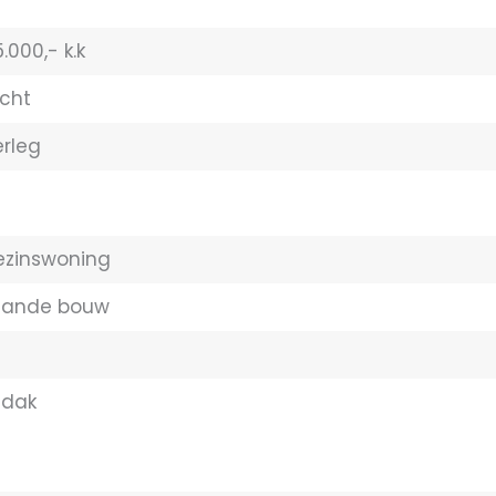
.000,- k.k
cht
erleg
ezinswoning
aande bouw
ldak