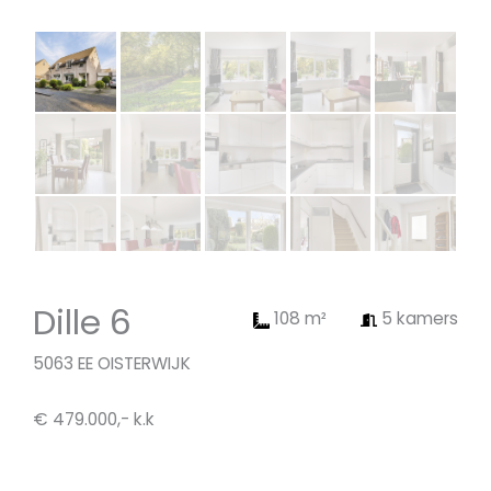
Dille 6
108 m²
5 kamers
5063 EE OISTERWIJK
€ 479.000,- k.k