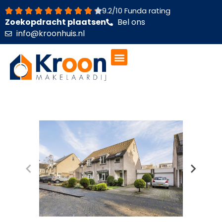
Ga
9.2/10 Funda rating
naar
Zoekopdracht plaatsen
Bel ons
de
info@kroonhuis.nl
inhoud